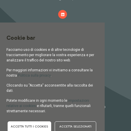
AZIENDA
Cookie bar
Chi siamo
Facciamo uso di cookies e di altre tecnologie di
Per chi lavoriamo
tracciamento per migliorare la vostra esperienza e per
analizzare il traffico del nostro sito web.
Lavora con noi
Per maggiori informazioni vi invitiamo a consultare la
Contatti
nostra
Politica sulla privacy
.
Cliccando su "Accetta" acconsentite alla raccolta dei
dati.
I NOSTRI SERVIZI
Potete modificare in ogni momento le
impostazioni
relative ai cookies
e rifiutarli, tranne quelli funzionali
Gestione e Ottimizzazione dello Studio
strettamente necessari.
Aumento e Fidelizzazione Pazienti
Marketing & Comunicazione Sanitaria
ACCETTA TUTTI I COOKIES
ACCETTA SELEZIONATI